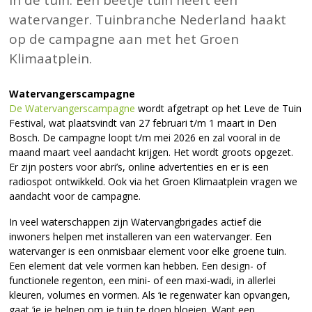
in de tuin. Een beetje tuin heeft een
watervanger. Tuinbranche Nederland haakt
op de campagne aan met het Groen
Klimaatplein.
Watervangerscampagne
D
e Watervangerscampagne
wordt afgetrapt op het Leve de Tuin
Festival, wat plaatsvindt van 27 februari t/m 1 maart in Den
Bosch. De campagne loopt t/m mei 2026 en zal vooral in de
maand maart veel aandacht krijgen. Het wordt groots opgezet.
Er zijn posters voor abri’s, online advertenties en er is een
radiospot ontwikkeld. Ook via het Groen Klimaatplein vragen we
aandacht voor de campagne.
In veel waterschappen zijn Watervangbrigades actief die
inwoners helpen met installeren van een watervanger. Een
watervanger is een onmisbaar element voor elke groene tuin.
Een element dat vele vormen kan hebben. Een design- of
functionele regenton, een mini- of een maxi-wadi, in allerlei
kleuren, volumes en vormen. Als ‘ie regenwater kan opvangen,
gaat ‘ie je helpen om je tuin te doen bloeien. Want een