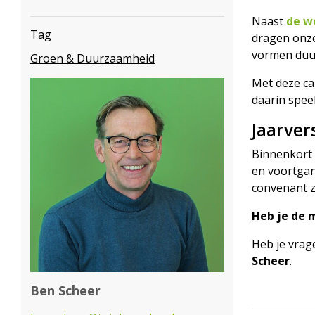
Naast
de w
Tag
dragen onze
vormen duur
Groen & Duurzaamheid
Met deze ca
daarin spee
Jaarver
Binnenkort 
en voortgang
convenant z
Heb je de 
Heb je vrag
Scheer
.
Ben Scheer