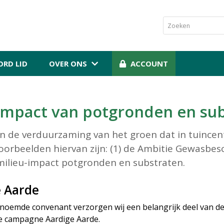
RD LID
OVER ONS
ACCOUNT
-impact van potgronden en su
de verduurzaming van het groen dat in tuincent
oorbeelden hiervan zijn: (1) de Ambitie Gewasbes
 milieu-impact potgronden en substraten.
 Aarde
noemde convenant verzorgen wij een belangrijk deel van 
de campagne Aardige Aarde.