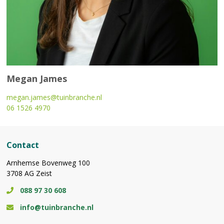
Megan James
megan.james@tuinbranche.nl
06 1526 4970
Contact
Arnhemse Bovenweg 100
3708 AG Zeist
088 97 30 608
info@tuinbranche.nl