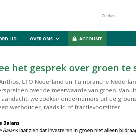
RD LID
OVER ONS
ACCOUNT
ee het gesprek over groen te
l Anthos, LTO Nederland en Tuinbranche Nederland,
verspreiden over de meerwaarde van groen. Vanu
 aandacht: we zoeken ondernemers uit de groens
n wethouder, raadslid of fractievoorzitter.
e Balans
e Balans
laat zien dat investeren in groen niet alleen bijdr