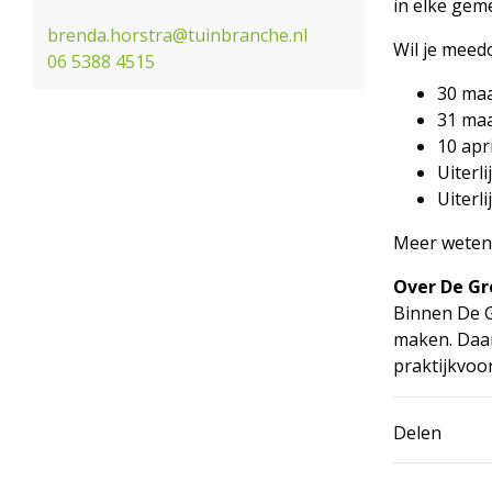
in elke gem
brenda.horstra@tuinbranche.nl
Wil je meed
06 5388 4515
30 maa
31 maa
10 apr
Uiterl
Uiterl
Meer weten 
Over De Gr
Binnen De G
maken. Daar
praktijkvoor
Delen