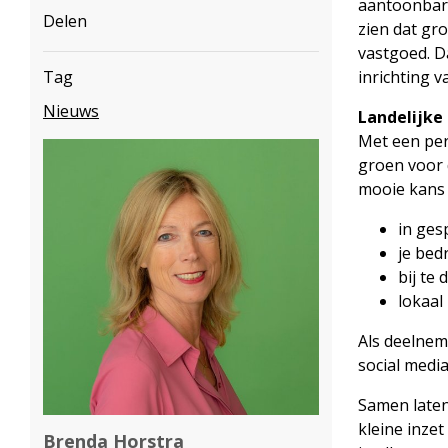
aantoonbare
Delen
zien dat gr
vastgoed. D
Tag
inrichting 
Nieuws
Landelijke 
Met een per
groen voor 
mooie kans
in ges
je bed
bij te
lokaal
Als deelnem
social media
Samen laten
kleine inze
Brenda Horstra