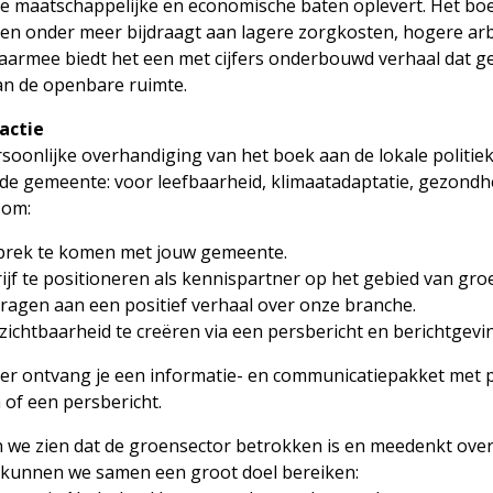
 maatschappelijke en economische baten oplevert. Het boe
oen onder meer bijdraagt aan lagere zorgkosten, hogere arb
aarmee biedt het een met cijfers onderbouwd verhaal dat g
van de openbare ruimte.
actie
soonlijke overhandiging van het boek aan de lokale politiek
de gemeente: voor leefbaarheid, klimaatadaptatie, gezondhe
 om:
prek te komen met jouw gemeente.
rijf te positioneren als kennispartner op het gebied van gro
 dragen aan een positief verhaal over onze branche.
 zichtbaarheid te creëren via een persbericht en berichtgevi
er ontvang je een informatie- en communicatiepakket met pr
 of een persbericht.
 we zien dat de groensector betrokken is en meedenkt over
t kunnen we samen een groot doel bereiken: